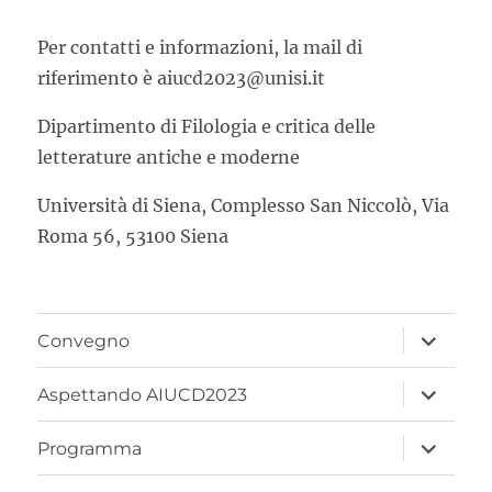
Per contatti e informazioni, la mail di
riferimento è aiucd2023@unisi.it
Dipartimento di Filologia e critica delle
letterature antiche e moderne
Università di Siena, Complesso San Niccolò, Via
Roma 56, 53100 Siena
apri
Convegno
i
menu
child
apri
Aspettando AIUCD2023
i
menu
child
apri
Programma
i
menu