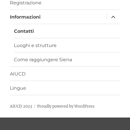
child
Registrazione
apri
Informazioni
i
menu
child
Contatti
Luoghi e strutture
Come raggiungere Siena
AIUCD
Lingue
AIUCD 2023
Proudly powered by WordPress